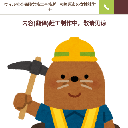
ウィル社会保険労務士事務所 - 相模原市の女性社労
士
内容
(
翻
译
)
赶工制作中，敬请见谅