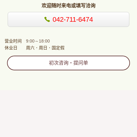
欢
迎随
时
来
电
或填写洽
询
042-711-6474
营业时间
9:00～18:00
休业日
周六
・
周日
・
国定假
初次咨
询
・
提
问单