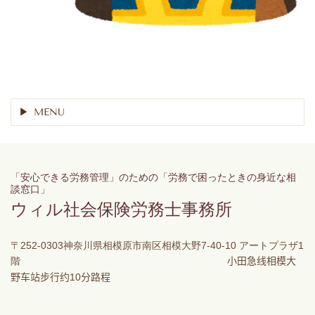
MENU
「安心できる労務管理」のための「労務で困ったときの身近な相
談窓口」
ウィル社会保険労務士事務所
〒252-0303神奈川県相模原市南区相模大野7-40-10 アートプラザ1
階
小田急
线
相模大
10
野
车
站步行
约
分路程