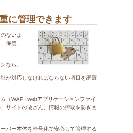
重に管理できます
とのないよ
用、保管、
ョンなら、
会社が対応しなければならない項目を網羅
（WAF : webアプリケーションファイ
ル、サイトの改ざん、情報の搾取を防ぎま
サーバー本体を暗号化で安心して管理する