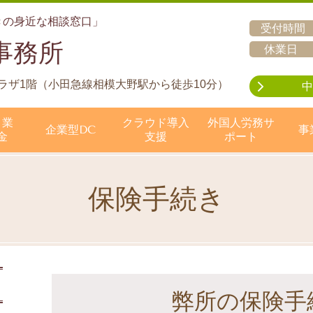
きの身近な相談窓口」
受付時間
事務所
休業日
ートプラザ1階（小田急線相模大野駅から徒歩10分）
中
ト業
クラウド導入
外国人労務サ
企業型DC
事
金
支援
ポート
保険手続き
弊所の保険手