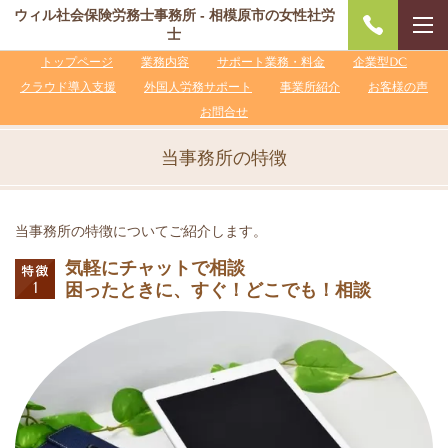
ウィル社会保険労務士事務所 - 相模原市の女性社労
士
トップページ
業務内容
サポート業務・料金
企業型DC
クラウド導入支援
外国人労務サポート
事業所紹介
お客様の声
お問合せ
当事務所の特徴
当事務所の特徴についてご紹介します。
気軽にチャットで相談
困ったときに、すぐ！どこでも！相談