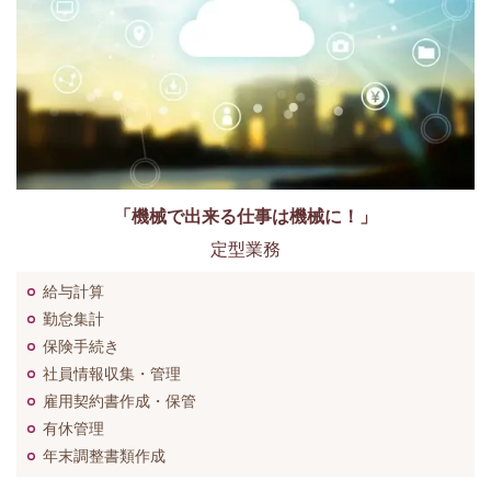
「機械で出来る仕事は機械に！」
定型業務
給与計算
勤怠集計
保険手続き
社員情報収集・管理
雇用契約書作成・保管
有休管理
年末調整書類作成