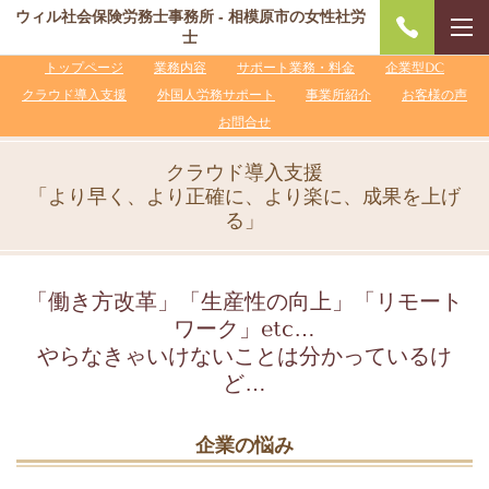
ウィル社会保険労務士事務所 - 相模原市の女性社労
士
トップページ
業務内容
サポート業務・料金
企業型DC
クラウド導入支援
外国人労務サポート
事業所紹介
お客様の声
お問合せ
クラウド導入支援
「より早く、より正確に、より楽に、成果を上げ
る」
「働き方改革」「生産性の向上」「リモート
ワーク」etc…
やらなきゃいけないことは分かっているけ
ど…
企業の悩み